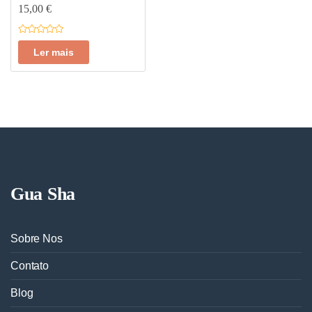
15,00
€
A
v
Ler mais
a
l
i
a
ç
ã
o
0
d
e
5
Gua Sha
Sobre Nos
Contato
Blog