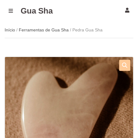
Gua Sha
M
E
N
U
Início
/
Ferramentas de Gua Sha
/ Pedra Gua Sha