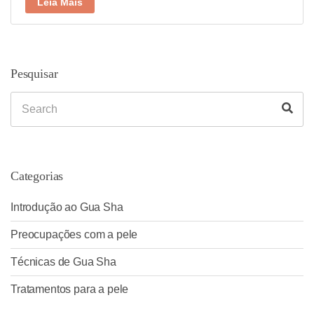
Leia Mais
Pesquisar
Search
Sea
for:
Categorias
Introdução ao Gua Sha
Preocupações com a pele
Técnicas de Gua Sha
Tratamentos para a pele