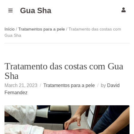
Gua Sha
M
E
N
U
Início
/
Tratamentos para a pele
/ Tratamento das costas com
Gua Sha
Tratamento das costas com Gua
Sha
March 21, 2023
Tratamentos para a pele
by
David
Fernandez